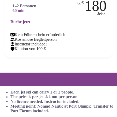
180
€
Ab
1–2 Personen
60 min
Jetski
Buche jetzt
Kein Führerschein erforderlich
Kostenlose Begleitperson
Instructor included¡
Kaution von 100 €
Buche jetzt deinen Jetski
Each jet ski can carry 1 or 2 people.
The price is per jet ski, not per person
No licence needed. Instructor included.
Meeting point: Nomad Nautic at Port Olímpic. Transfer to
Port Fòrum included.