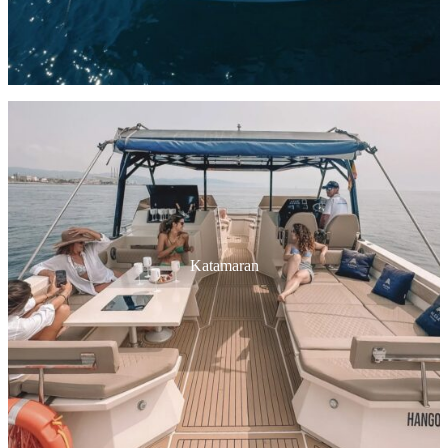
Katamaran
950€