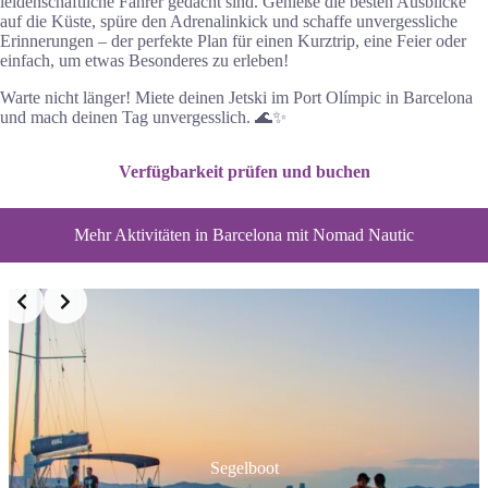
leidenschaftliche Fahrer gedacht sind. Genieße die besten Ausblicke
auf die Küste, spüre den Adrenalinkick und schaffe unvergessliche
Erinnerungen – der perfekte Plan für einen Kurztrip, eine Feier oder
einfach, um etwas Besonderes zu erleben!
Warte nicht länger! Miete deinen Jetski im Port Olímpic in Barcelona
und mach deinen Tag unvergesslich. 🌊✨
Verfügbarkeit prüfen und buchen
Mehr Aktivitäten in Barcelona mit Nomad Nautic
Slide 2 of 3
Segelboot