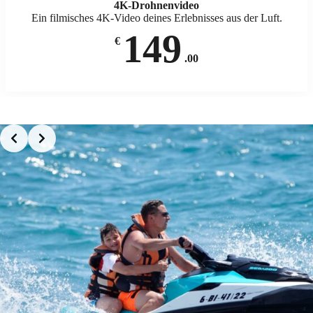
4K-Drohnenvideo
Ein filmisches 4K-Video deines Erlebnisses aus der Luft.
149
€
.00
Slide 2 of 6