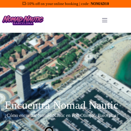
💥-10% off on your online booking | code:
NOMAD10
Saltar
al
contenido
Encuentra Nomad Nautic
¿Cómo encontrar Nomad Nautic en Port Olímpic, Barcelona?