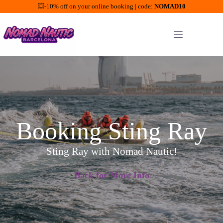
💥-10% off on your online booking | code:
NOMAD10
Saltar
al
contenido
Booking Sting Ray
Sting Ray with Nomad Nautic!
Back for More Info