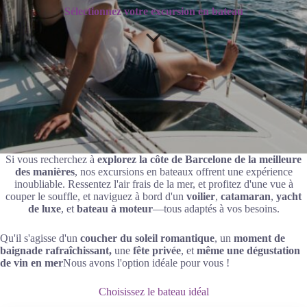
Sélectionnez votre excursion en bateau
Si vous recherchez à
explorez la côte de Barcelone de la meilleure
des manières
, nos excursions en bateaux offrent une expérience
inoubliable. Ressentez l'air frais de la mer, et profitez d'une vue à
couper le souffle, et naviguez à bord d'un
voilier
,
catamaran
,
yacht
de luxe
, et
bateau à moteur
—tous adaptés à vos besoins.
Qu'il s'agisse d'un
coucher du soleil romantique
, un
moment de
baignade rafraîchissant,
une
fête privée
, et
même une dégustation
de vin en mer
Nous avons l'option idéale pour vous !
Choisissez le bateau idéal