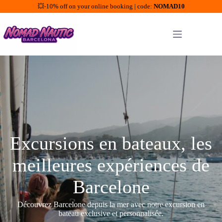
💥-10% off on your online booking | code:
NOMAD10
Saltar
al
contenido
Excursions en bateaux, les
meilleures expériences de
Barcelone
Découvrez Barcelone depuis la mer avec notre excursion en
bateau exclusive et personnalisée.